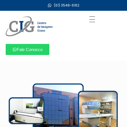
(61) 3548-6162
Centro de Imagens Gama CIG
Radiologia Ressonância Magnética Tomografia Ultrassonografia Ecografia Gestacional Morfolótica Mamografia Digital Densitometria Raio X colangiorressonância colangio ressonância hidro rm enterorressonância entero ressonância ultrassom arterial e venoso angio tomografia
Fale Conosco