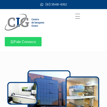
(61) 3548-6162
Centro de Imagens Gama CIG
Radiologia Ressonância Magnética Tomografia Ultrassonografia Ecografia Gestacional Morfolótica Mamografia Digital Densitometria Raio X colangiorressonância colangio ressonância hidro rm enterorressonância entero ressonância ultrassom arterial e venoso angio tomografia
Fale Conosco