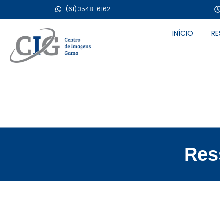
(61) 3548-6162
INÍCIO
RE
Centro de Imagens Gama CIG
Radiologia Ressonância Magnética Tomografia Ultrassonografia Ecografia Gestacional Morfolótica Mamografia Digital Densitometria Raio X colangiorressonância colangio ressonância hidro rm enterorressonância entero ressonância ultrassom arterial e venoso angio tomografia
Res