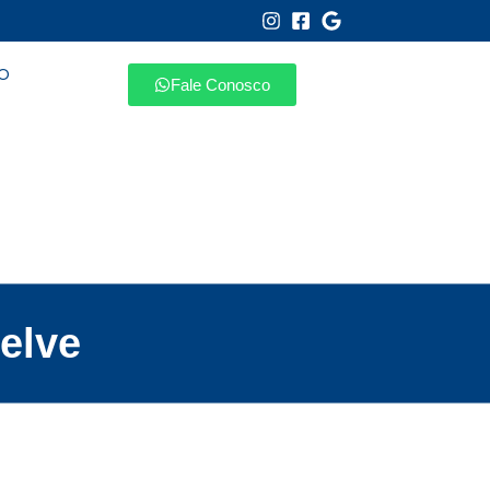
O
Fale Conosco
elve